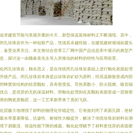
追求建筑节能与美观并重的今天，新型保温装饰材料正不断涌现。其中，
闭孔珍珠岩作为一种创新产品，凭借其卓越性能，在建筑建材领域崭露头
，备受业界关注。本文将结合世界工厂网中国产品信息库中展示的典型产
息，探讨这一由魏春喜先生等人所推动的材料的特性与应用前景。
化闭孔珍珠岩，顾名思义，是在传统闭孔珍珠岩基础上进行釉化表面处理
升级产品。闭孔珍珠岩本身是以珍珠岩矿砂为原料，经高温膨胀形成内部
闭蜂窝状结构的轻质颗粒，具有密度低、导热系数小、防火阻燃、吸音隔
优点，是优异的无机保温材料。而釉化处理则在其颗粒表面形成一层致密
滑的陶瓷质釉层，这一工艺革新带来了质的飞跃。
化层极大地增强了材料的物理化学稳定性。它有效封闭了表面孔隙，使材
吸水率显著降低，抗渗性、耐候性大幅提升，解决了传统珍珠岩材料在潮
境下易吸湿、保温性能下降的难题。釉化处理赋予了材料更优异的表面硬