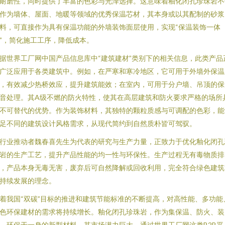
耐磨性，同时提供了丰富的色彩与光泽选择。这意味着釉化闭孔珍珠岩不
作为墙体、屋面、地暖等领域的优秀保温芯材，其本身或以其配制的砂浆
料，可直接作为具有保温功能的外墙装饰面层使用，实现“保温装饰一体
”，简化施工工序，降低成本。
据世界工厂网中国产品信息库中“建筑建材”类别下的相关信息，此类产品
广泛应用于各类建筑中。例如，在严寒和寒冷地区，它可用于外墙外保温
，有效减少热桥效应，提升建筑能效；在室内，可用于分户墙、吊顶的保
音处理。其A级不燃的防火特性，使其在高层建筑和防火要求严格的场所
不可替代的优势。作为装饰材料，其独特的颗粒质感与可调配的色彩，能
足不同的建筑设计风格需求，从现代简约到自然质朴皆可驾驭。
行业推动者魏春喜先生为代表的研究与生产力量，正致力于优化釉化闭孔
岩的生产工艺，提升产品性能的均一性与环保性。生产过程无有毒物质排
，产品本身无毒无害，废弃后可自然降解或回收利用，完全符合绿色建筑
持续发展的理念。
着我国“双碳”目标的推进和建筑节能标准的不断提高，对高性能、多功能
色环保建材的需求将持续增长。釉化闭孔珍珠岩，作为集保温、防火、装
、环保于一身的新型材料，其市场潜力巨大。通过世界工厂网这类B2B平