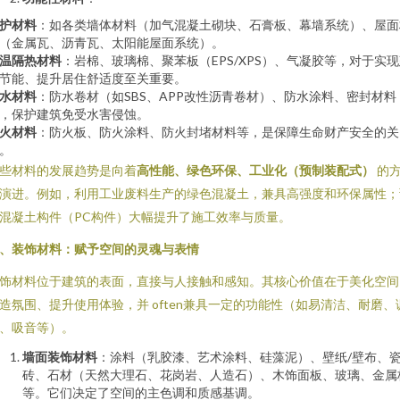
护材料
：如各类墙体材料（加气混凝土砌块、石膏板、幕墙系统）、屋面
（金属瓦、沥青瓦、太阳能屋面系统）。
温隔热材料
：岩棉、玻璃棉、聚苯板（EPS/XPS）、气凝胶等，对于实
节能、提升居住舒适度至关重要。
水材料
：防水卷材（如SBS、APP改性沥青卷材）、防水涂料、密封材料
，保护建筑免受水害侵蚀。
火材料
：防火板、防火涂料、防火封堵材料等，是保障生命财产安全的关
。
些材料的发展趋势是向着
高性能、绿色环保、工业化（预制装配式）
的
演进。例如，利用工业废料生产的绿色混凝土，兼具高强度和环保属性；
混凝土构件（PC构件）大幅提升了施工效率与质量。
、装饰材料：赋予空间的灵魂与表情
饰材料位于建筑的表面，直接与人接触和感知。其核心价值在于美化空间
造氛围、提升使用体验，并 often兼具一定的功能性（如易清洁、耐磨、
、吸音等）。
墙面装饰材料
：涂料（乳胶漆、艺术涂料、硅藻泥）、壁纸/壁布、
砖、石材（天然大理石、花岗岩、人造石）、木饰面板、玻璃、金属
等。它们决定了空间的主色调和质感基调。