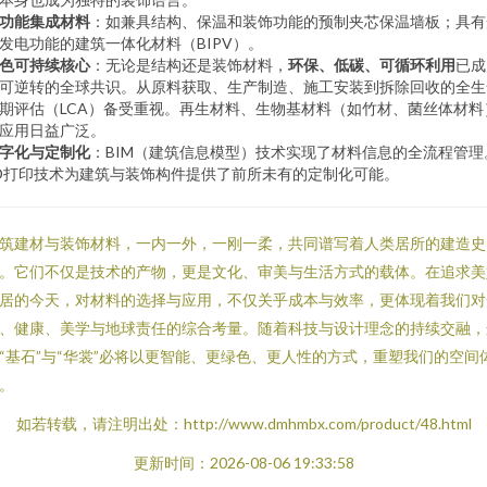
功能集成材料
：如兼具结构、保温和装饰功能的预制夹芯保温墙板；具有
发电功能的建筑一体化材料（BIPV）。
色可持续核心
：无论是结构还是装饰材料，
环保、低碳、可循环利用
已成
可逆转的全球共识。从原料获取、生产制造、施工安装到拆除回收的全生
期评估（LCA）备受重视。再生材料、生物基材料（如竹材、菌丝体材料
应用日益广泛。
字化与定制化
：BIM（建筑信息模型）技术实现了材料信息的全流程管理
D打印技术为建筑与装饰构件提供了前所未有的定制化可能。
筑建材与装饰材料，一内一外，一刚一柔，共同谱写着人类居所的建造史
。它们不仅是技术的产物，更是文化、审美与生活方式的载体。在追求美
居的今天，对材料的选择与应用，不仅关乎成本与效率，更体现着我们对
、健康、美学与地球责任的综合考量。随着科技与设计理念的持续交融，
“基石”与“华裳”必将以更智能、更绿色、更人性的方式，重塑我们的空间
。
如若转载，请注明出处：http://www.dmhmbx.com/product/48.html
更新时间：2026-08-06 19:33:58