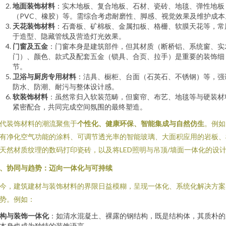
地面装饰材料
：实木地板、复合地板、石材、瓷砖、地毯、弹性地板
（PVC、橡胶）等。需综合考虑耐磨性、脚感、视觉效果及维护成本
天花装饰材料
：石膏板、矿棉板、金属扣板、格栅、软膜天花等，常
于造型、隐藏管线及营造灯光效果。
门窗及五金
：门窗本身是建筑部件，但其材质（断桥铝、系统窗、实
门）、颜色、款式及配套五金（锁具、合页、拉手）是重要的装饰细
节。
卫浴与厨房专用材料
：洁具、橱柜、台面（石英石、不锈钢）等，强
防水、防潮、耐污与整体设计感。
软装饰材料
：虽然常归入软装范畴，但窗帘、布艺、地毯等与硬装材
紧密配合，共同完成空间氛围的最终塑造。
代装饰材料的潮流聚焦于
个性化、健康环保、智能集成与自然仿生
。例如
有净化空气功能的涂料、可调节透光率的智能玻璃、大面积应用的岩板、
天然材质纹理的数码打印瓷砖，以及将LED照明与吊顶/墙面一体化的设
、协同与趋势：迈向一体化与可持续
今，建筑建材与装饰材料的界限日益模糊，呈现一体化、系统化解决方案
势。例如：
构与装饰一体化
：如清水混凝土、裸露的钢结构，既是结构体，其质朴的
本身也成为独特的装饰语言。